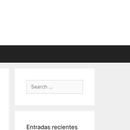
Search
for:
Entradas recientes