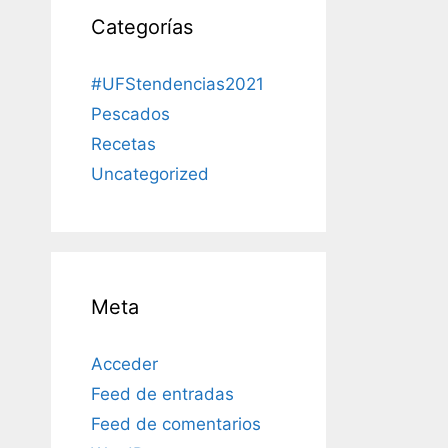
Categorías
#UFStendencias2021
Pescados
Recetas
Uncategorized
Meta
Acceder
Feed de entradas
Feed de comentarios