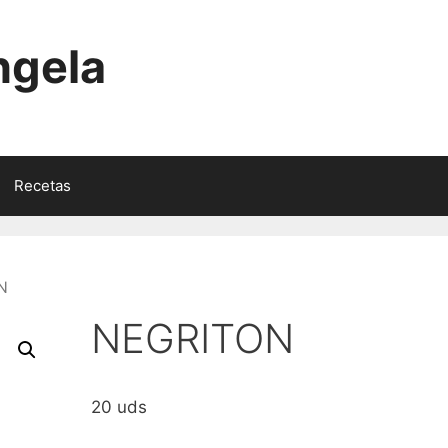
ngela
Recetas
N
NEGRITON
20 uds