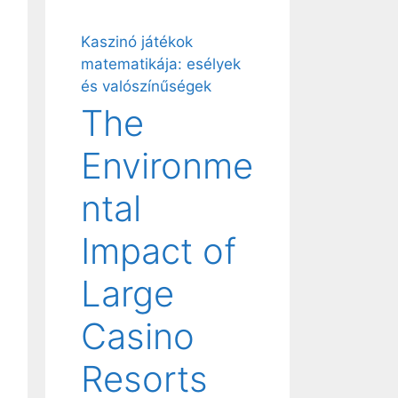
Kaszinó játékok
matematikája: esélyek
és valószínűségek
The
Environme
ntal
Impact of
Large
Casino
Resorts