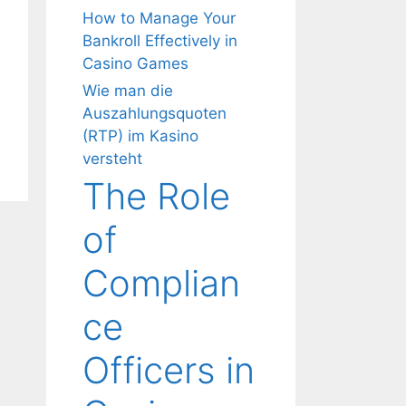
How to Manage Your
Bankroll Effectively in
Casino Games
Wie man die
Auszahlungsquoten
(RTP) im Kasino
versteht
The Role
of
Complian
ce
Officers in