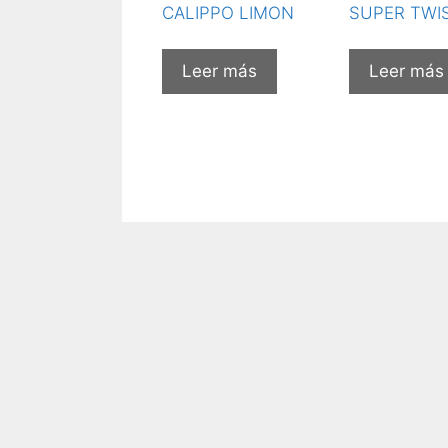
CALIPPO LIMON
SUPER TWI
Leer más
Leer más