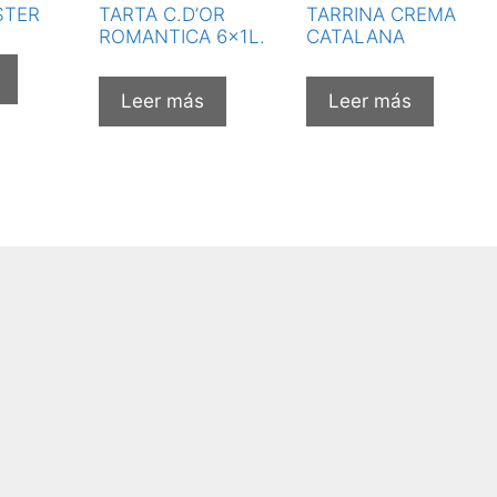
STER
TARTA C.D’OR
TARRINA CREMA
ROMANTICA 6x1L.
CATALANA
Leer más
Leer más