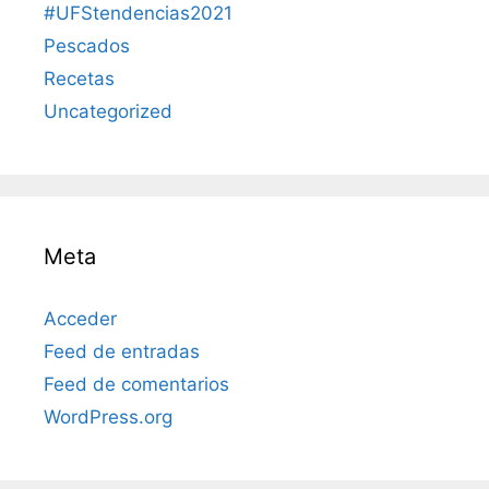
#UFStendencias2021
Pescados
Recetas
Uncategorized
Meta
Acceder
Feed de entradas
Feed de comentarios
WordPress.org