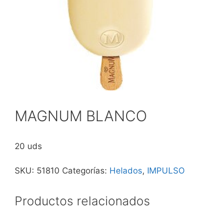
MAGNUM BLANCO
20 uds
SKU:
51810
Categorías:
Helados
,
IMPULSO
Productos relacionados