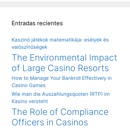
Entradas recientes
Kaszinó játékok matematikája: esélyek és
valószínűségek
The Environmental Impact
of Large Casino Resorts
How to Manage Your Bankroll Effectively in
Casino Games
Wie man die Auszahlungsquoten (RTP) im
Kasino versteht
The Role of Compliance
Officers in Casinos