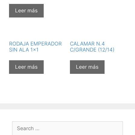
Leer más
RODAJA EMPERADOR
CALAMAR N.4
SIN ALA 1×1
C/GRANDE (12/14)
Leer más
Leer más
Search
for: