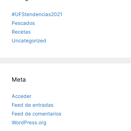
#UFStendencias2021
Pescados
Recetas
Uncategorized
Meta
Acceder
Feed de entradas
Feed de comentarios
WordPress.org