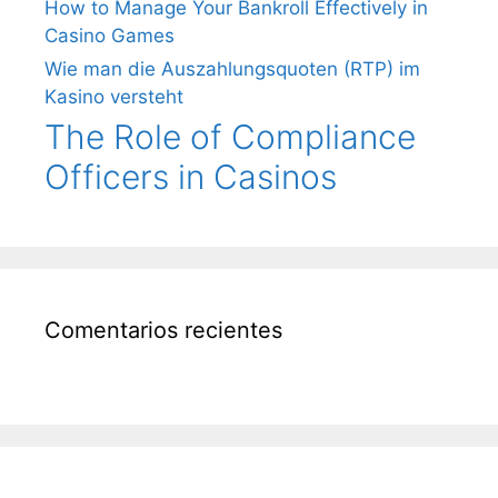
How to Manage Your Bankroll Effectively in
Casino Games
Wie man die Auszahlungsquoten (RTP) im
Kasino versteht
The Role of Compliance
Officers in Casinos
Comentarios recientes