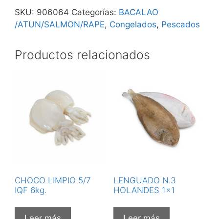
SKU:
906064
Categorías:
BACALAO
/ATUN/SALMON/RAPE
,
Congelados
,
Pescados
Productos relacionados
CHOCO LIMPIO 5/7
LENGUADO N.3
IQF 6kg.
HOLANDES 1×1
Leer más
Leer más