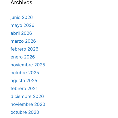
Archivos
junio 2026
mayo 2026
abril 2026
marzo 2026
febrero 2026
enero 2026
noviembre 2025
octubre 2025
agosto 2025
febrero 2021
diciembre 2020
noviembre 2020
octubre 2020