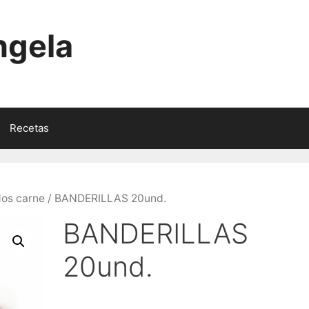
ngela
Recetas
os carne
/ BANDERILLAS 20und.
BANDERILLAS
20und.