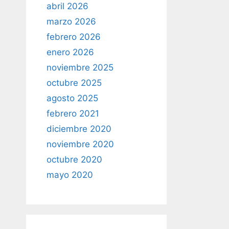
abril 2026
marzo 2026
febrero 2026
enero 2026
noviembre 2025
octubre 2025
agosto 2025
febrero 2021
diciembre 2020
noviembre 2020
octubre 2020
mayo 2020