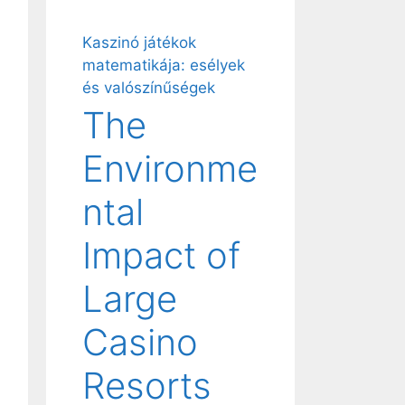
Kaszinó játékok
matematikája: esélyek
és valószínűségek
The
Environme
ntal
Impact of
Large
Casino
Resorts