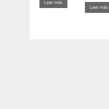
Leer más
Leer más