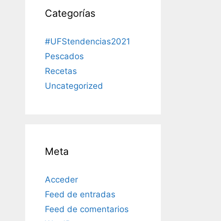
Categorías
#UFStendencias2021
Pescados
Recetas
Uncategorized
Meta
Acceder
Feed de entradas
Feed de comentarios