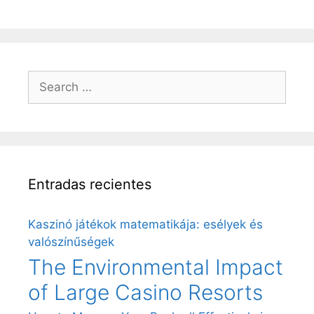
Search
for:
Entradas recientes
Kaszinó játékok matematikája: esélyek és
valószínűségek
The Environmental Impact
of Large Casino Resorts