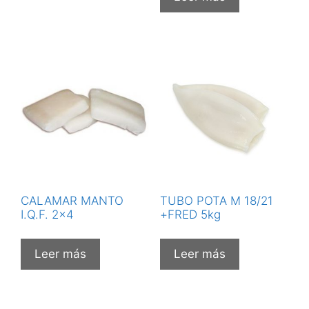
CALAMAR MANTO
TUBO POTA M 18/21
I.Q.F. 2×4
+FRED 5kg
Leer más
Leer más