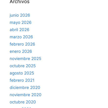
Archivos
junio 2026
mayo 2026
abril 2026
marzo 2026
febrero 2026
enero 2026
noviembre 2025
octubre 2025
agosto 2025
febrero 2021
diciembre 2020
noviembre 2020
octubre 2020