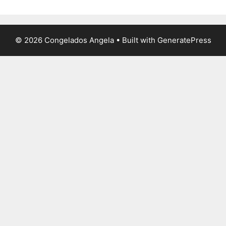
© 2026 Congelados Angela
• Built with
GeneratePress