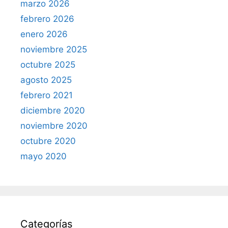
marzo 2026
febrero 2026
enero 2026
noviembre 2025
octubre 2025
agosto 2025
febrero 2021
diciembre 2020
noviembre 2020
octubre 2020
mayo 2020
Categorías