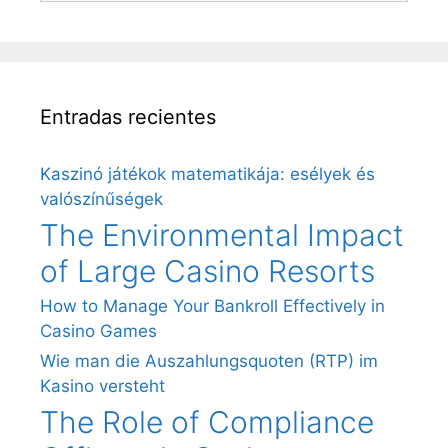
Entradas recientes
Kaszinó játékok matematikája: esélyek és
valószínűségek
The Environmental Impact
of Large Casino Resorts
How to Manage Your Bankroll Effectively in
Casino Games
Wie man die Auszahlungsquoten (RTP) im
Kasino versteht
The Role of Compliance