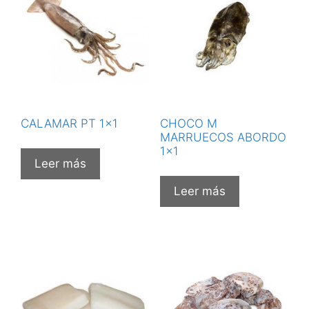
CALAMAR PT 1×1
CHOCO M
MARRUECOS ABORDO
1×1
Leer más
Leer más