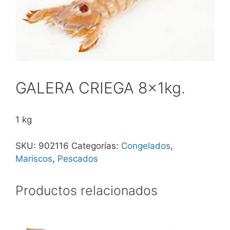
GALERA CRIEGA 8x1kg.
1 kg
SKU:
902116
Categorías:
Congelados
,
Mariscos
,
Pescados
Productos relacionados