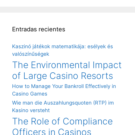
Entradas recientes
Kaszinó játékok matematikája: esélyek és
valószínűségek
The Environmental Impact
of Large Casino Resorts
How to Manage Your Bankroll Effectively in
Casino Games
Wie man die Auszahlungsquoten (RTP) im
Kasino versteht
The Role of Compliance
Officers in Casinos