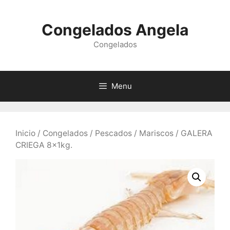
Skip
to
Congelados Angela
content
Congelados
Menu
Inicio
/
Congelados
/
Pescados
/
Mariscos
/ GALERA
CRIEGA 8x1kg.