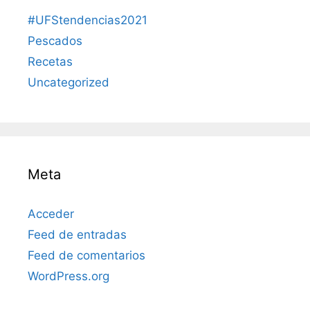
#UFStendencias2021
Pescados
Recetas
Uncategorized
Meta
Acceder
Feed de entradas
Feed de comentarios
WordPress.org