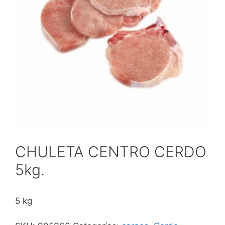
CHULETA CENTRO CERDO
5kg.
5 kg