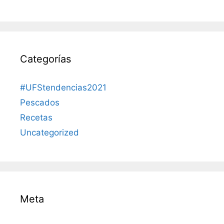
Categorías
#UFStendencias2021
Pescados
Recetas
Uncategorized
Meta