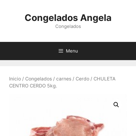
Skip
to
Congelados Angela
content
Congelados
Menu
Inicio
/
Congelados
/
carnes
/
Cerdo
/ CHULETA
CENTRO CERDO 5kg.