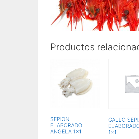
Productos relaciona
SEPION
CALLO SEPI
ELABORADO
ELABORADO
ANGELA 1×1
1×1