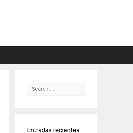
Search
for:
Entradas recientes