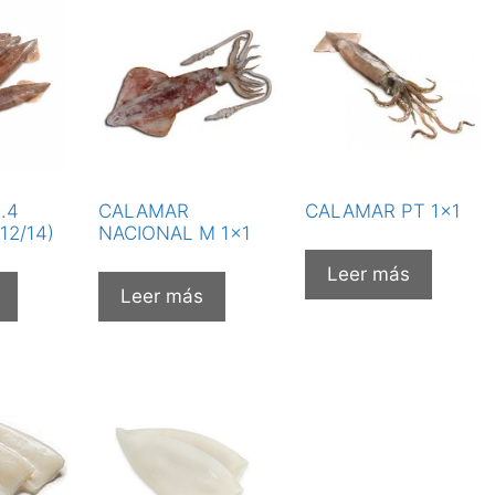
.4
CALAMAR
CALAMAR PT 1×1
12/14)
NACIONAL M 1×1
Leer más
Leer más