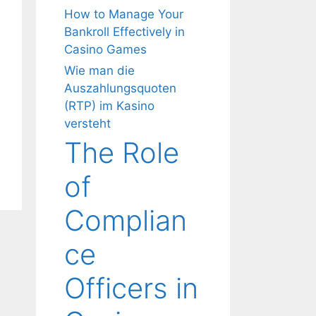
How to Manage Your
Bankroll Effectively in
Casino Games
Wie man die
Auszahlungsquoten
(RTP) im Kasino
versteht
The Role
of
Complian
ce
Officers in