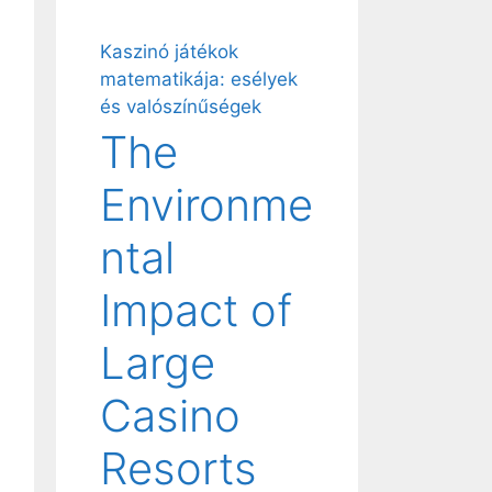
Kaszinó játékok
matematikája: esélyek
és valószínűségek
The
Environme
ntal
Impact of
Large
Casino
Resorts