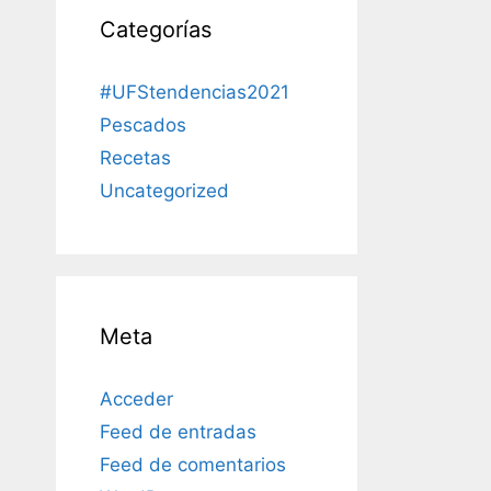
Categorías
#UFStendencias2021
Pescados
Recetas
Uncategorized
Meta
Acceder
Feed de entradas
Feed de comentarios