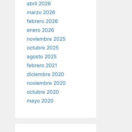
abril 2026
marzo 2026
febrero 2026
enero 2026
noviembre 2025
octubre 2025
agosto 2025
febrero 2021
diciembre 2020
noviembre 2020
octubre 2020
mayo 2020