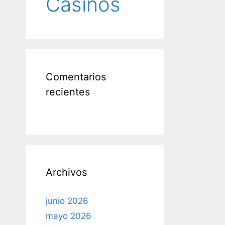
Casinos
Comentarios
recientes
Archivos
junio 2026
mayo 2026