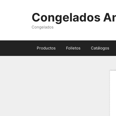
Skip
to
Congelados A
content
Congelados
Productos
Folletos
Catálogos